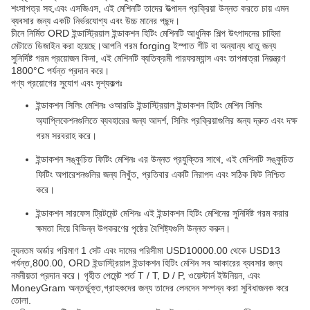
শংসাপত্র সহ,এবং এসজিএস, এই মেশিনটি তাদের উত্পাদন প্রক্রিয়া উন্নত করতে চায় এমন
ব্যবসার জন্য একটি নির্ভরযোগ্য এবং উচ্চ মানের পছন্দ।
চীনে নির্মিত ORD ইন্ডাস্ট্রিয়াল ইন্ডাকশন হিটিং মেশিনটি আধুনিক শিল্প উৎপাদনের চাহিদা
মেটাতে ডিজাইন করা হয়েছে।আপনি গরম forging ইস্পাত শীট বা অন্যান্য ধাতু জন্য
সুনির্দিষ্ট গরম প্রয়োজন কিনা, এই মেশিনটি ব্যতিক্রমী পারফরম্যান্স এবং তাপমাত্রা নিয়ন্ত্রণ
1800°C পর্যন্ত প্রদান করে।
পণ্য প্রয়োগের সুযোগ এবং দৃশ্যকল্পঃ
ইন্ডাকশন সিলিং মেশিনঃ ওআরডি ইন্ডাস্ট্রিয়াল ইন্ডাকশন হিটিং মেশিন সিলিং
অ্যাপ্লিকেশনগুলিতে ব্যবহারের জন্য আদর্শ, সিলিং প্রক্রিয়াগুলির জন্য দ্রুত এবং দক্ষ
গরম সরবরাহ করে।
ইন্ডাকশন সঙ্কুচিত ফিটিং মেশিনঃ এর উন্নত প্রযুক্তির সাথে, এই মেশিনটি সঙ্কুচিত
ফিটিং অপারেশনগুলির জন্য নিখুঁত, প্রতিবার একটি নিরাপদ এবং সঠিক ফিট নিশ্চিত
করে।
ইন্ডাকশন সারফেস ট্রিটমেন্ট মেশিনঃ এই ইন্ডাকশন হিটিং মেশিনের সুনির্দিষ্ট গরম করার
ক্ষমতা দিয়ে বিভিন্ন উপকরণের পৃষ্ঠের বৈশিষ্ট্যগুলি উন্নত করুন।
ন্যূনতম অর্ডার পরিমাণ 1 সেট এবং দামের পরিসীমা USD10000.00 থেকে USD13
পর্যন্ত,800.00, ORD ইন্ডাস্ট্রিয়াল ইন্ডাকশন হিটিং মেশিন সব আকারের ব্যবসার জন্য
নমনীয়তা প্রদান করে। গৃহীত পেমেন্ট শর্ত T / T, D / P, ওয়েস্টার্ন ইউনিয়ন, এবং
MoneyGram অন্তর্ভুক্ত,গ্রাহকদের জন্য তাদের লেনদেন সম্পন্ন করা সুবিধাজনক করে
তোলা.