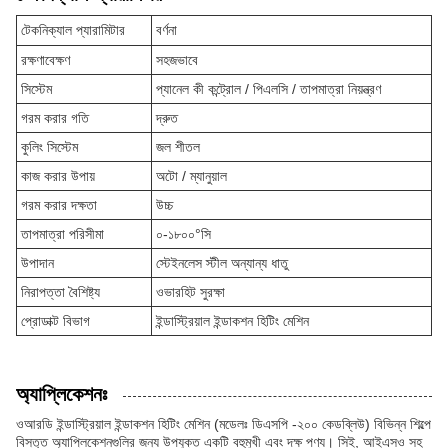
টেকনিক্যাল প্যারামিটার
বর্ণনা
রক্ষণাবেক্ষণ
সহজভাবে
সিস্টেম
প্যানেল কী কন্ট্রোল / পিএলসি / তাপমাত্রা নিয়ন্ত্রণ
গরম করার গতি
দ্রুত
কুলিং সিস্টেম
জল শীতল
কাজ করার উপায়
অটো / ম্যানুয়াল
গরম করার দক্ষতা
উচ্চ
তাপমাত্রা পরিসীমা
০-১৮০০°সি
উপাদান
স্টেইনলেস স্টীল অন্যান্য ধাতু
নিরাপত্তা বৈশিষ্ট্য
ওভারহিট সুরক্ষা
প্রোডাক্ট বিভাগ
ইন্ডাস্ট্রিয়াল ইন্ডাকশন হিটিং মেশিন
অ্যাপ্লিকেশনঃ
ওআরডি ইন্ডাস্ট্রিয়াল ইন্ডাকশন হিটিং মেশিন (মডেলঃ ডিএসপি -২০০ কেডব্লিউ) বিভিন্ন শিল্পে
বিস্তৃত অ্যাপ্লিকেশনগুলির জন্য উপযুক্ত একটি বহুমুখী এবং দক্ষ পণ্য। সিই, আইএসও সহ