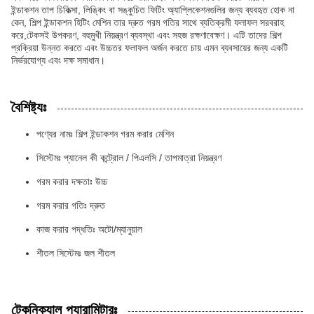
ইন্ডাকশন তাপ চিকিত্সা, লিঙ্কিং বা সঙ্কুচিত ফিটিং অ্যাপ্লিকেশনগুলির জন্য ব্যবহৃত হোক না
কেন, শিল্প ইন্ডাকশন হিটিং মেশিন তার দ্রুত গরম গতির সাথে ব্যতিক্রমী ফলাফল সরবরাহ
করে,টেকসই উপকরণ, বহুমুখী নিয়ন্ত্রণ ব্যবস্থা এবং সহজ রক্ষণাবেক্ষণ। এটি তাদের শিল্প
প্রক্রিয়া উন্নত করতে এবং উচ্চতর ফলাফল অর্জন করতে চায় এমন ব্যবসায়ের জন্য একটি
নির্ভরযোগ্য এবং দক্ষ সমাধান।
বৈশিষ্ট্যঃ
পণ্যের নামঃ শিল্প ইন্ডাকশন গরম করার মেশিন
সিস্টেমঃ প্যানেল কী কন্ট্রোল / পিএলসি / তাপমাত্রা নিয়ন্ত্রণ
গরম করার দক্ষতাঃ উচ্চ
গরম করার গতিঃ দ্রুত
কাজ করার পদ্ধতিঃ অটো/ম্যানুয়াল
শীতল সিস্টেমঃ জল শীতল
টেকনিক্যাল প্যারামিটারঃ