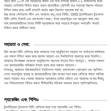
প্রতি মাসে ১০০টি সেট সরবরাহের ক্ষমতা এবং স্টক উপলব্ধ থাকলে ৫-৬ কার্যদিবসের মধ্যে
সময়মত ডেলিভারি নিশ্চিত করতে পারবে ব্যবসায়ীরা।মেশিনটি তার গন্তব্যে নিরাপদ পরিবহন
নিশ্চিত করার জন্য একটি রপ্তানি কাঠের বাক্সে নিরাপদে প্যাকেজ করা হয়.
উচ্চ মানের স্টেইনলেস স্টীল এবং অন্যান্য ধাতু থেকে নির্মিত, ORD ইন্ডাস্ট্রিয়াল ইন্ডাকশন
হিটিং মেশিন টেকসই এবং রক্ষণাবেক্ষণ সহজ। উভয় স্বয়ংক্রিয় এবং ম্যানুয়াল কাজ মোড
সঙ্গে,ব্যবহারকারীদের তাদের নির্দিষ্ট প্রয়োজনের জন্য সবচেয়ে উপযুক্ত অপারেটিং পদ্ধতি
নির্বাচন করার নমনীয়তা আছে.
সহায়তা ও সেবা:
শিল্প আনয়ন হিটিং মেশিনের জন্য আমাদের পণ্য প্রযুক্তিগত সহায়তা দল সর্বোত্তম কর্মক্ষমতা
এবং দক্ষতা নিশ্চিত করার জন্য ব্যাপক সহায়তা এবং দিকনির্দেশনা প্রদানের জন্য নিবেদিত।
আমাদের বিশেষজ্ঞরা যেকোনো প্রযুক্তিগত প্রশ্নের উত্তর দিতে প্রস্তুত।, সমস্যা সমাধান
এবং ব্যবহারকারীর অভিজ্ঞতা উন্নত করার জন্য সমাধান প্রস্তাব।
উপরন্তু, আমাদের পরিষেবাগুলিতে ইনস্টলেশন সমর্থন, রক্ষণাবেক্ষণ প্রোগ্রাম এবং প্রশিক্ষণ
সেশন অন্তর্ভুক্ত রয়েছে যা ব্যবহারকারীদের শিল্প আনয়ন গরম করার মেশিনের ক্ষমতা সর্বাধিক
করতে সহায়তা করে।আমরা আমাদের গ্রাহকদের চাহিদা মেটাতে এবং আমাদের পণ্যের দীর্ঘায়ু
এবং নির্ভরযোগ্যতা নিশ্চিত করতে শীর্ষস্থানীয় পরিষেবা সরবরাহ করতে প্রতিশ্রুতিবদ্ধ.
প্যাকেজিং এবং শিপিংঃ
ইন্ডাস্ট্রিয়াল ইন্ডাকশন হিটিং মেশিনের জন্য পণ্য প্যাকেজিং এবং শিপিংঃ