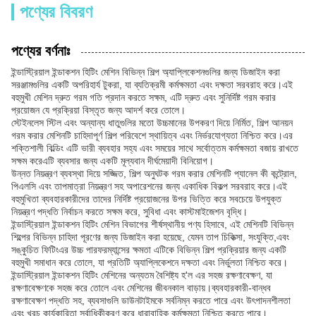
পণ্যের বিবরণ
পণ্যের বর্ণনাঃ
ইন্ডাস্ট্রিয়াল ইন্ডাকশন হিটিং মেশিন বিভিন্ন শিল্প অ্যাপ্লিকেশনগুলির জন্য ডিজাইন করা
সরঞ্জামগুলির একটি অপরিহার্য টুকরা, যা ব্যতিক্রমী কর্মক্ষমতা এবং দক্ষতা সরবরাহ করে।এই
বহুমুখী মেশিন দ্রুত গরম গতি প্রদান করতে সক্ষম, এটি দ্রুত এবং সুনির্দিষ্ট গরম করার
প্রয়োজন যে প্রক্রিয়া বিস্তৃত জন্য আদর্শ করে তোলে।
স্টেইনলেস স্টিল এবং অন্যান্য ধাতুগুলির মতো উচ্চমানের উপকরণ দিয়ে নির্মিত, শিল্প আনয়ন
গরম করার মেশিনটি চাহিদাপূর্ণ শিল্প পরিবেশে স্থায়িত্ব এবং নির্ভরযোগ্যতা নিশ্চিত করে।এর
শক্তিশালী বিল্ডিং এটি ভারী ব্যবহার সহ্য এবং সময়ের সাথে সর্বোত্তম কর্মক্ষমতা বজায় রাখতে
সক্ষম করেএটি ব্যবসার জন্য একটি মূল্যবান দীর্ঘমেয়াদী বিনিয়োগ।
উন্নত নিয়ন্ত্রণ ব্যবস্থা দিয়ে সজ্জিত, শিল্প অনুঘটক গরম করার মেশিনটি প্যানেল কী কন্ট্রোল,
পিএলসি এবং তাপমাত্রা নিয়ন্ত্রণ সহ অপারেশনের জন্য একাধিক বিকল্প সরবরাহ করে।এই
বহুমুখিতা ব্যবহারকারীদের তাদের নির্দিষ্ট প্রয়োজনের উপর ভিত্তি করে সবচেয়ে উপযুক্ত
নিয়ন্ত্রণ পদ্ধতি নির্বাচন করতে সক্ষম করে, সুবিধা এবং কাস্টমাইজেশন বৃদ্ধি।
ইন্ডাস্ট্রিয়াল ইন্ডাকশন হিটিং মেশিন বিভাগের শীর্ষস্থানীয় পণ্য হিসাবে, এই মেশিনটি বিভিন্ন
শিল্পের বিভিন্ন চাহিদা পূরণের জন্য ডিজাইন করা হয়েছে, যেমন তাপ চিকিত্সা, সংযুক্তি,এবং
সঙ্কুচিত ফিটিংএর উচ্চ পারফরম্যান্সের ক্ষমতা এটিকে বিভিন্ন শিল্প প্রক্রিয়ার জন্য একটি
বহুমুখী সমাধান করে তোলে, যা প্রতিটি অ্যাপ্লিকেশনে দক্ষতা এবং নির্ভুলতা নিশ্চিত করে।
ইন্ডাস্ট্রিয়াল ইন্ডাকশন হিটিং মেশিনের অন্যতম বৈশিষ্ট্য হ'ল এর সহজ রক্ষণাবেক্ষণ, যা
রক্ষণাবেক্ষণকে সহজ করে তোলে এবং মেশিনের জীবনকাল বাড়ায়।ব্যবহারকারী-বান্ধব
রক্ষণাবেক্ষণ পদ্ধতি সহ, ব্যবসাগুলি ডাউনটাইমকে সর্বনিম্ন করতে পারে এবং উৎপাদনশীলতা
এবং খরচ কার্যকারিতা সর্বাধিকীকরণ করে ধারাবাহিক কর্মক্ষমতা নিশ্চিত করতে পারে।