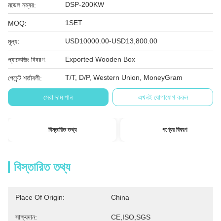
DSP-200KW
মডেল নম্বর:
1SET
MOQ:
USD10000.00-USD13,800.00
মূল্য:
Exported Wooden Box
প্যাকেজিং বিবরণ:
T/T, D/P, Western Union, MoneyGram
পেমেন্ট শর্তাবলী:
সেরা দাম পান
এখনই যোগাযোগ করুন
বিস্তারিত তথ্য
পণ্যের বিবরণ
বিস্তারিত তথ্য
Place Of Origin:
China
সাক্ষ্যদান:
CE,ISO,SGS