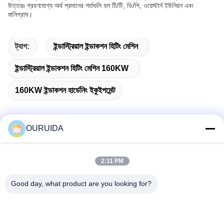
উত্তরঃ গ্রহণযোগ্য অর্থ প্রদানের শর্তগুলি হল টি/টি, ডি/পি, ওয়েস্টার্ন ইউনিয়ন এবং
মানিগ্রাম।
ট্যাগ:
ইন্ডাস্ট্রিয়াল ইন্ডাকশন হিটিং মেশিন
ইন্ডাস্ট্রিয়াল ইন্ডাকশন হিটিং মেশিন 160KW
160KW ইন্ডাকশন হার্ডেনিং ইকুইপমেন্ট
OURUIDA
দ্রুত যোগাযোগ
2:11 PM
ঠিকানা
Good day, what product are you looking for?
528225, নং 7, বি এরিয়া শিশান টাউন (ইন্ডাস্ট্রিয়াল পার্ক), নানহাই জেলা, ফোশান
সিটি, গুয়াংডং প্রদেশ, চীন।
টেল