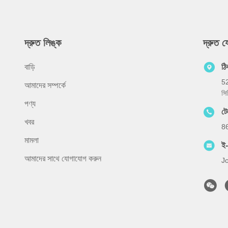
দ্রুত লিঙ্ক
দ্রুত 
বাড়ি
ঠি
52
আমাদের সম্পর্কে
সি
পণ্য
টে
খবর
8
মামলা
ই
আমাদের সাথে যোগাযোগ করুন
J