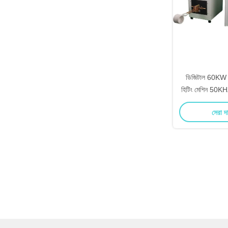
ডিজিটাল 60KW ইন্ড
হিটিং মেশিন 50KHZ 
ম
সেরা দ