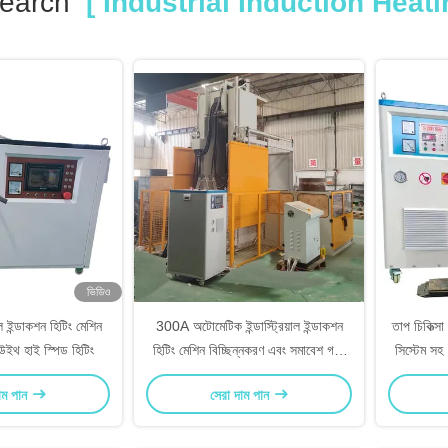
earch
[ Industrial Induction Heat
ভিডিও
াল ইন্ডাকশন হিটিং মেশিন
300A অটোমেটিক ইন্ডাস্ট্রিয়াল ইন্ডাকশন
তাপ চিকিত্স
থ হাই স্পিড হিটিং
হিটিং মেশিন বিচ্ছিন্নকরণ এবং সমাবেশ গরম
সিস্টেম সহ
করার জন্য
াম পান
সেরা দাম পান