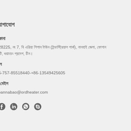
যোগাযোগ
কানা
8225, নং 7, বি এরিয়া শিশান টাউন (ইন্ডাস্ট্রিয়াল পার্ক), নানহাই জেলা, ফোশান
টি, গুয়াংডং প্রদেশ, চীন।
ল
6-757-85518440-+86-13549425605
-মেইল
oannabao@ordheater.com