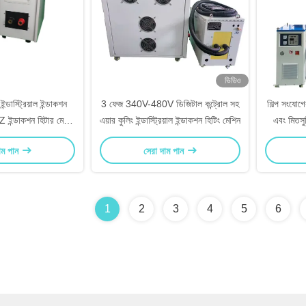
ভিডিও
াস্ট্রিয়াল ইন্ডাকশন
3 ফেজ 340V-480V ডিজিটাল কন্ট্রোল সহ
শিল্প সংযোগে
ইন্ডাকশন হিটার মেল্টিং
এয়ার কুলিং ইন্ডাস্ট্রিয়াল ইন্ডাকশন হিটিং মেশিন
এবং মিতসুব
েটাল
কিলোওয
াম পান
সেরা দাম পান
1
2
3
4
5
6