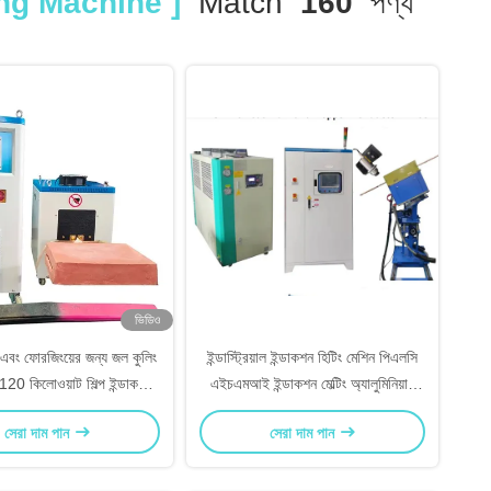
ing Machine ]
Match
160
পণ্য
ভিডিও
া এবং ফোরজিংয়ের জন্য জল কুলিং
ইন্ডাস্ট্রিয়াল ইন্ডাকশন হিটিং মেশিন পিএলসি
 120 কিলোওয়াট শিল্প ইন্ডাকশন
এইচএমআই ইন্ডাকশন মেল্টিং অ্যালুমিনিয়াম
হিটিং মেশিন
মেশিন
সেরা দাম পান
সেরা দাম পান