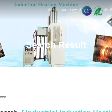
বাড়ি
আমাদের সম্পর্কে
পণ্য
ঘটনাব
Search Result
urer