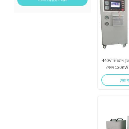
এখনই যোগাযোগ করুন
440V ডিজিটাল ইন্ডাস্
মেশিন 120KW ফ্ল
সেরা দ