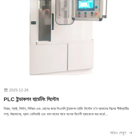
2025-12-26
PLC ইন্ডাকশন হার্ডেনিং সিস্টেম
গিয়ার, শ্যাফ্ট, পিস্টন, পিনিয়ন এবং রোলের জন্য পিএলসি ইন্ডাকশন হার্ডিং সিস্টেম হ'ল আমাদের শিল্পের শীর্ষস্থানীয়
পণ্য, উচ্চমানের, দ্রুত ডেলিভারি এবং ভাল দামের সাথে অনেক বিদেশী গ্রাহককে জয় করে!...
আরও দেখুন