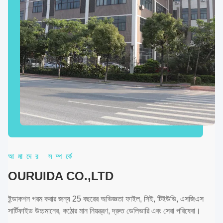
আমাদের সম্পর্কে
OURUIDA CO.,LTD
ইন্ডাকশন গরম করার জন্য 25 বছরের অভিজ্ঞতা ফাইল, সিই, টিইউভি, এসজিএস
সার্টিফাইড উচ্চমানের, কঠোর মান নিয়ন্ত্রণ, দ্রুত ডেলিভারি এবং সেরা পরিষেবা।