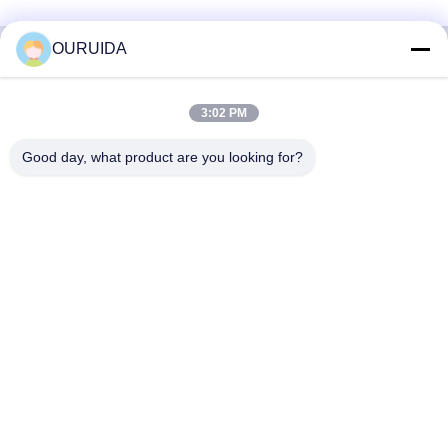
OURUIDA
দ্রুত যোগাযোগ
3:02 PM
Good day, what product are you looking for?
ঠিকানা
528225, নং 7, বি এরিয়া শিশান টাউন (ইন্ডাস্ট্রিয়াল পার্ক), নানহাই জেলা, ফোশান
সিটি, গুয়াংডং প্রদেশ, চীন।
টেল
86-757-85518440-+86-13549425605
ই-মেইল
Joannabao@ordheater.com