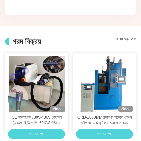
আরও দেখুন
>
>
গরম বিক্রয়
Video
Video
CE সার্টিফিকেট 380V-480V পোর্টেবল
ORD-1000MM ইন্ডাকশন হার্ডেনিং মেশিন
ইন্ডাকশন হিটিং মেশিন 50KW ডিজিটাল
পাইপ খাদ এবং ঘূর্ণায়মান জন্য গরম করার
ইন্ডাকশন বোল্ট হিটার বোল্ট এবং বয়লারের জন্য
মেশিন
সেরা দাম পান
সেরা দাম পান