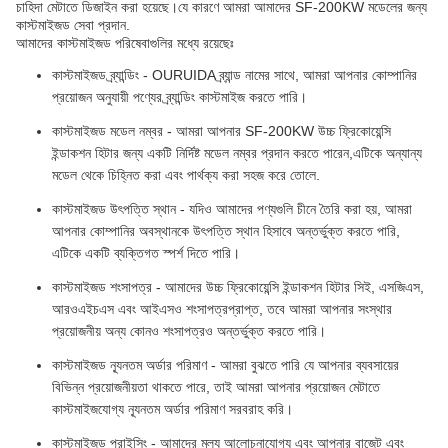
চাহিদা মেটাতে ডিজাইন করা হয়েছে।যে কারণে আমরা আমাদের SF-200KW মডেলের জন্য
কাস্টমাইজড সেবা প্রদান.
আমাদের কাস্টমাইজড পরিষেবাগুলির মধ্যে রয়েছেঃ
কাস্টমাইজড ব্র্যান্ডিং - OURUIDA ব্র্যান্ড নামের সাথে, আমরা আপনার কোম্পানির
প্রয়োজন অনুযায়ী পণ্যের ব্র্যান্ডিং কাস্টমাইজ করতে পারি।
কাস্টমাইজড মডেল নম্বর - আমরা আপনার SF-200KW উচ্চ ফ্রিকোয়েন্সি
ইন্ডাকশন হিটার জন্য একটি নির্দিষ্ট মডেল নম্বর প্রদান করতে পারেন,এটিকে অন্যান্য
মডেল থেকে চিহ্নিত করা এবং পার্থক্য করা সহজ করে তোলে.
কাস্টমাইজড উৎপত্তি স্থান - যদিও আমাদের পণ্যগুলি চীনে তৈরি করা হয়, আমরা
আপনার কোম্পানির অবস্থানকে উৎপত্তি স্থান হিসাবে অন্তর্ভুক্ত করতে পারি,
এটিকে একটি ব্যক্তিগত স্পর্শ দিতে পারি।
কাস্টমাইজড শংসাপত্র - আমাদের উচ্চ ফ্রিকোয়েন্সি ইন্ডাকশন হিটার সিই, এসজিএস,
আরওএইচএস এবং আইএসও শংসাপত্রপ্রাপ্ত, তবে আমরা আপনার সংস্থার
প্রয়োজনীয় অন্য কোনও শংসাপত্রও অন্তর্ভুক্ত করতে পারি।
কাস্টমাইজড ন্যূনতম অর্ডার পরিমাণ - আমরা বুঝতে পারি যে আপনার ব্যবসায়ের
বিভিন্ন প্রয়োজনীয়তা থাকতে পারে, তাই আমরা আপনার প্রয়োজন মেটাতে
কাস্টমাইজযোগ্য ন্যূনতম অর্ডার পরিমাণ সরবরাহ করি।
কাস্টমাইজড প্রাইসিং - আমাদের মূল্য আলোচনাযোগ্য এবং আপনার বাজেট এবং