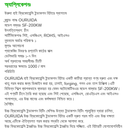
অ্যাপ্লিকেশনঃ
উরুদা হাই ফ্রিকোয়েন্সি ইন্ডাকশন হিটারে স্বাগতম
ব্র্যান্ড নামঃ OURUIDA
মডেল নম্বরঃ SF-200KW
উৎপত্তিস্থল: চীন
সার্টিফিকেশনঃ সিই, এসজিএস, ROHS, আইএসও
ন্যূনতম অর্ডার পরিমাণঃ ১
মূল্যঃ আলোচনা
প্যাকেজিং বিবরণঃ রপ্তানি কাঠের বাক্স
ডেলিভারি সময়ঃ ১-৭ দিন
অর্থ প্রদানের সময়সীমাঃ টি/টি
সরবরাহের ক্ষমতাঃ 1000 / মাস
পরিচিতি
OURUIDA হাই ফ্রিকোয়েন্সি ইন্ডাকশন হিটার একটি কাটিয়া প্রান্ত পণ্য দ্রুত এবং দক্ষ
ধাতু গরম করার জন্য ডিজাইন করা হয়, ঢালাই, forging, গলন এবং তাপ চিকিত্সা।এটি
বিভিন্ন শিল্পে ব্যাপকভাবে ব্যবহৃত হয় যেমন অটোমোটিভএর মডেল নাম্বার SF-200KW।
এই পণ্যটি চীনে তৈরি করা হয়েছে এবং সিই পেয়েছে, এসজিএস, রোএইচএস এবং আইএসও
শংসাপত্র, এর উচ্চ মানের এবং কর্মক্ষমতা নিশ্চিত করে।
বৈশিষ্ট্য
উচ্চ ফ্রিকোয়েন্সি ইন্ডাকশন হিটিং মেশিনঃ উন্নত ইন্ডাকশন হিটিং প্রযুক্তি দ্বারা চালিত,
OURUIDA উচ্চ ফ্রিকোয়েন্সি ইন্ডাকশন হিটার একটি দ্রুত গরম গতি এবং উচ্চ দক্ষতা
আছে,এটিকে ঐতিহ্যগত গরম করার পদ্ধতি থেকে আলাদা করে.
উচ্চ ফ্রিকোয়েন্সি ইন্ডাক্টরঃ উচ্চ ফ্রিকোয়েন্সি ইন্ডাক্টর দিয়ে সজ্জিত, এই হিটারটি যোগাযোগবিহীন