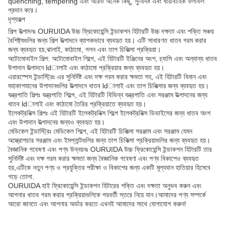
quenching, tempering এবং আরও অনেক কিছু, সুনির্দিষ্ট এবং ধারাবাহিক ফলাফল
প্রদান করে।
দৃশ্যকল্প
শিল্প উত্পাদনঃ OURUIDA উচ্চ ফ্রিকোয়েন্সি ইন্ডাকশন হিটারটি উচ্চ দক্ষতা এবং শক্তি সঞ্চয়
বৈশিষ্ট্যগুলির জন্য শিল্প উত্পাদনে ব্যাপকভাবে ব্যবহৃত হয়। এটি সাধারণত ধাতব গরম করার
জন্য ব্যবহৃত হয়,ঝালাই, কাঠামো, গলন এবং তাপ চিকিত্সা প্রক্রিয়া।
অটোমোবাইল শিল্প: অটোমোবাইল শিল্পে, এই হিটারটি ইঞ্জিনের অংশ, চ্যাসি এবং অন্যান্য ধাতব
উপাদান উত্পাদনে ldালাই এবং কাঠামো প্রক্রিয়ার জন্য ব্যবহৃত হয়।
এয়ারস্পেস ইন্ডাস্ট্রিঃ এর সুনির্দিষ্ট এবং দক্ষ গরম করার ক্ষমতা সহ, এই হিটারটি বিমান এবং
মহাকাশযানের উপাদানগুলির উত্পাদনে ধাতব ldালাই এবং তাপ চিকিত্সার জন্য ব্যবহৃত হয়।
যন্ত্রপাতি শিল্পঃ যন্ত্রপাতি শিল্পে, এই হিটারটি বিভিন্ন যন্ত্রপাতি এবং সরঞ্জাম উত্পাদনের জন্য
ধাতব ldালাই এবং কাঠামো তৈরির প্রক্রিয়াতে ব্যবহৃত হয়।
ইলেকট্রনিক্স শিল্পঃ এই হিটারটি ইলেকট্রনিক্স শিল্পে ইলেকট্রনিক্স ডিভাইসের জন্য ধাতব অংশ
এবং উপাদান উত্পাদনের জন্যও ব্যবহৃত হয়।
মেডিকেল ইন্ডাস্ট্রিঃ মেডিকেল শিল্পে, এই হিটারটি চিকিত্সা সরঞ্জাম এবং সরঞ্জাম যেমন
অস্ত্রোপচার সরঞ্জাম এবং ইমপ্লান্টগুলির জন্য তাপ চিকিত্সা প্রক্রিয়াগুলির জন্য ব্যবহৃত হয়।
বৈজ্ঞানিক গবেষণা এবং পণ্য উন্নয়নঃ OURUIDA উচ্চ ফ্রিকোয়েন্সি ইন্ডাকশন হিটারটি তার
সুনির্দিষ্ট এবং দক্ষ গরম করার ক্ষমতা জন্য বৈজ্ঞানিক গবেষণা এবং পণ্য বিকাশেও ব্যবহৃত
হয়,এটিকে নতুন পণ্য ও প্রযুক্তির পরীক্ষা ও বিকাশের জন্য একটি মূল্যবান হাতিয়ার হিসেবে
গড়ে তোলা.
OURUIDA হাই ফ্রিকোয়েন্সি ইন্ডাকশন হিটারের শক্তি এবং দক্ষতা অনুভব করুন এবং
আপনার ধাতব গরম করার প্রক্রিয়াগুলিকে পরবর্তী স্তরে নিয়ে যান।আমাদের পণ্য সম্পর্কে
আরো জানতে এবং আপনার অর্ডার করতে এখনই আমাদের সাথে যোগাযোগ করুন!