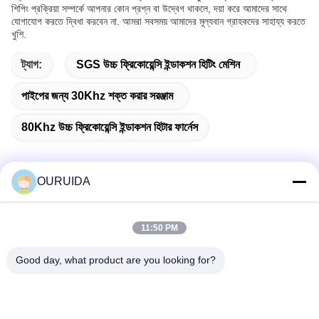
শিপিং প্রক্রিয়া সম্পর্কে আপনার কোন প্রশ্ন বা উদ্বেগ থাকলে, দয়া করে আমাদের সাথে
যোগাযোগ করতে দ্বিধা করবেন না. আমরা সবসময় আমাদের মূল্যবান গ্রাহকদের সাহায্য করতে
খুশি.
ট্যাগ:
SGS উচ্চ ফ্রিকোয়েন্সি ইন্ডাকশন হিটিং মেশিন
পাইপের জন্য 30Khz শক্ত করার সরঞ্জাম
80Khz উচ্চ ফ্রিকোয়েন্সি ইন্ডাকশন হিটার ফার্নেস
OURUIDA
দ্রুত যোগাযোগ
11:50 PM
ঠিকানা
Good day, what product are you looking for?
528225, নং 7, বি এরিয়া শিশান টাউন (ইন্ডাস্ট্রিয়াল পার্ক), নানহাই জেলা, ফোশান
সিটি, গুয়াংডং প্রদেশ, চীন।
টেল