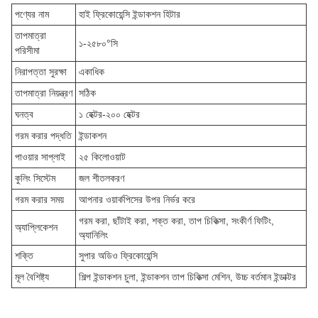
পণ্যের নাম
হাই ফ্রিকোয়েন্সি ইন্ডাকশন হিটার
তাপমাত্রা
১-২৫৮০°সি
পরিসীমা
নিরাপত্তা সুরক্ষা
একাধিক
তাপমাত্রা নিয়ন্ত্রণ
সঠিক
ঘনত্ব
১ হেক্টর-২০০ হেক্টর
গরম করার পদ্ধতি
ইন্ডাকশন
পাওয়ার সাপ্লাই
২৫ কিলোওয়াট
কুলিং সিস্টেম
জল শীতলকরণ
গরম করার সময়
আপনার ওয়ার্কপিসের উপর নির্ভর করে
গরম করা, ছাঁটাই করা, শক্ত করা, তাপ চিকিত্সা, সংকীর্ণ ফিটিং,
অ্যাপ্লিকেশন
অ্যানিলিং
শক্তি
সুপার অডিও ফ্রিকোয়েন্সি
মূল বৈশিষ্ট্য
শিল্প ইন্ডাকশন চুলা, ইন্ডাকশন তাপ চিকিত্সা মেশিন, উচ্চ বর্তমান ইন্ডাক্টর