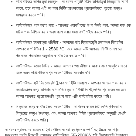
কাস্টমাইজড তাপমাত্রা নিয়ন্ত্রণ - আমাদের পণ্যটি সঠিক তাপমাত্রা নিয়ন্ত্রণের সাথে
আসে, তবে আমরা এটি আপনার নির্দিষ্ট তাপমাত্রার প্রয়োজনীয়তা পূরণের জন্যও
সামঞ্জস্য করতে পারি।
কাস্টমাইজড গরম করার সময় - আপনার ওয়ার্কপিসের উপর নির্ভর করে, আমরা দক্ষ এবং
সঠিক গরম নিশ্চিত করার জন্য গরম করার সময় কাস্টমাইজ করতে পারি।
কাস্টমাইজড তাপমাত্রা পরিসীমা - আমাদের হাই ফ্রিকোয়েন্সি ইন্ডাকশন হিটারটির
তাপমাত্রা পরিসীমা 1 - 2580 °C, তবে আমরা এটি আপনার নির্দিষ্ট তাপমাত্রা
পরিসরের প্রয়োজন অনুসারে কাস্টমাইজ করতে পারি।
কাস্টমাইজড কয়েল হিটার - আমরা আপনার ওয়ার্কপিসের আকার এবং আকৃতির সাথে
মেলে এমন কাস্টমাইজযোগ্য কয়েল হিটারও সরবরাহ করি।
কাস্টমাইজড হাই ফ্রিকোয়েন্সি ইন্ডাকশন হিটিং সরঞ্জাম - আপনার আনয়ন গরম করার
সরঞ্জামগুলির জন্য আপনার যদি অতিরিক্ত বা নির্দিষ্ট বৈশিষ্ট্যগুলির প্রয়োজন হয় তবে
আমরা আপনার প্রয়োজনগুলি পূরণের জন্য এটি কাস্টমাইজ করতে পারি।
বিক্রয়ের জন্য কাস্টমাইজড কয়েল হিটার - আমাদের কয়েল হিটারগুলি পৃথকভাবে
বিক্রয়ের জন্যও উপলব্ধ, এবং আমরা আপনার নির্দিষ্ট প্রয়োজনীয়তা অনুযায়ী সেগুলি
কাস্টমাইজ করতে পারি।
আমাদের গ্রাহকদের অনন্য চাহিদা মেটাতে আমরা ব্যক্তিগত স্পর্শ সহ উচ্চমানের পণ্য
সরবরাহের প্রতি বিশ্বাসী।আপনার কাস্টমাইজড SF-200KW হাই ফ্রিকোয়েন্সি ইন্ডাকশন