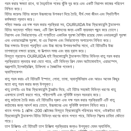
গরম করার ক্ষমতা রাখে, যা বৈদ্যুতিক শকের ঝুঁকি দূর করে এবং একটি নিরাপদ কাজের পরিবেশ
নিশ্চিত করে।
হিটার কয়েলঃ হিটার কয়েল উচ্চমানের উপকরণ দিয়ে তৈরি, দীর্ঘ সেবা জীবন এবং স্থিতিশীল
কর্মক্ষমতা প্রদান করে।
শক্তি সঞ্চয়ঃ এর দক্ষ গরম করার প্রক্রিয়া সহ, OURUIDA উচ্চ ফ্রিকোয়েন্সি ইন্ডাকশন
হিটার অত্যন্ত শক্তি সঞ্চয়, এটি শিল্প উত্পাদনের জন্য একটি ব্যয়বহুল পছন্দ করে তোলে।
নিরাপদ এবং নির্ভরযোগ্যঃ এই পণ্যটিতে একাধিক সুরক্ষা বৈশিষ্ট্য রয়েছে যেমন ওভারকরেন্ট সুরক্ষা
এবং ওভারভোল্টেজ সুরক্ষা, যা এর নিরাপদ এবং নির্ভরযোগ্য অপারেশন নিশ্চিত করে।
উচ্চ দক্ষতাঃ উন্নত প্রযুক্তি এবং উচ্চ মানের উপকরণগুলির সাথে, এই হিটারটির উচ্চ
তাপমাত্রা দক্ষতা রয়েছে, যা উত্পাদন সময় এবং ব্যয় হ্রাস করে।
বিস্তৃত প্রয়োগঃ OURUIDA হাই ফ্রিকোয়েন্সি ইন্ডাকশন হিটার বিভিন্ন ধাতু গরম করার
প্রক্রিয়াতে ব্যবহার করা যেতে পারে, এটি বিভিন্ন শিল্প যেমন অটোমোবাইল, এয়ারস্পেস,
যন্ত্রপাতি,ইলেকট্রনিক্স, চিকিৎসা ও বৈজ্ঞানিক গবেষণা।
অ্যাপ্লিকেশন
ধাতু গরম করাঃ এই হিটারটি ইস্পাত, লোহা, তামা, অ্যালুমিনিয়াম এবং আরও অনেক কিছুর
মতো ধাতু গরম করার জন্য উপযুক্ত।
ধাতু ঢালাইঃ এর উচ্চ ফ্রিকোয়েন্সি ইন্ডাক্টর দিয়ে, এই হিটার সহজেই বিভিন্ন ধরণের ধাতু
একসাথে ঢালাই করতে পারে, শক্তিশালী এবং সুনির্দিষ্ট বন্ধন সরবরাহ করে।
ধাতু কাঠামো তৈরি করাঃ এই হিটারটির দ্রুত এবং দক্ষ গরম করার প্রক্রিয়াটি এটি ধাতু
কাঠামোর জন্য আদর্শ করে তোলে, উচ্চমানের এবং সুনির্দিষ্ট ফলাফল নিশ্চিত করে।
ধাতব গলনাঃ 1 হেক্টজ -200 হেক্টজের বিস্তৃত ফ্রিকোয়েন্সি পরিসরের সাথে, ওউরুইডা হাই
ফ্রিকোয়েন্সি ইন্ডাকশন হিটার বিভিন্ন ধরণের ধাতব গলতে পারে, বিভিন্ন শিল্পের চাহিদা মেটাতে
পারে।
তাপ চিকিত্সাঃ এই হিটারটি তাপ চিকিত্সা প্রক্রিয়ার জন্যও উপযুক্ত যেমন অ্যানিলিং,