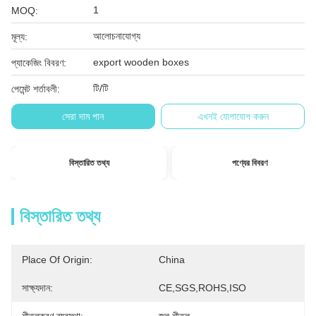
1
MOQ:
আলোচনাযোগ্য
মূল্য:
export wooden boxes
প্যাকেজিং বিবরণ:
টি/টি
পেমেন্ট শর্তাবলী:
সেরা দাম পান
এখনই যোগাযোগ করুন
বিস্তারিত তথ্য
পণ্যের বিবরণ
বিস্তারিত তথ্য
Place Of Origin:
China
সাক্ষ্যদান:
CE,SGS,ROHS,ISO