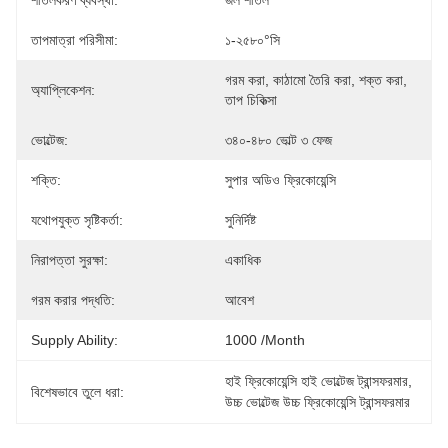
শীতলকরণ ব্যবস্থা:
জল শীতল
তাপমাত্রা পরিসীমা:
১-২৫৮০°সি
গরম করা, কাঠামো তৈরি করা, শক্ত করা, 
অ্যাপ্লিকেশন:
তাপ চিকিত্সা
ভোল্টেজ:
৩৪০-৪৮০ ভোল্ট ৩ ফেজ
শক্তি:
সুপার অডিও ফ্রিকোয়েন্সি
যথোপযুক্ত সৃষ্টিকর্তা:
সুনির্দিষ্ট
নিরাপত্তা সুরক্ষা:
একাধিক
গরম করার পদ্ধতি:
আবেশ
Supply Ability:
1000 /month
হাই ফ্রিকোয়েন্সি হাই ভোল্টেজ ট্রান্সফরমার
, 
বিশেষভাবে তুলে ধরা:
উচ্চ ভোল্টেজ উচ্চ ফ্রিকোয়েন্সি ট্রান্সফরমার