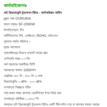
কাস্টমাইজেশনঃ
হাই ফ্রিকোয়েন্সি ইন্ডাকশন হিটার - কাস্টমাইজড সার্ভিস
ব্র্যান্ড নামঃ OURUIDA
মডেল নম্বরঃ SF-200KW
উৎপত্তিস্থল: চীন
সার্টিফিকেশনঃ সিই, এসজিএস, ROHS, আইএসও
ন্যূনতম অর্ডার পরিমাণঃ ১
মূল্যঃ আলোচনা
প্যাকেজিংয়ের বিবরণঃ রপ্তানি কাঠের বাক্স
ডেলিভারি সময়ঃ ১-৭ দিন
অর্থ প্রদানের সময়সীমাঃ টি/টি
সরবরাহের ক্ষমতাঃ 1000/মাস
ভোল্টেজঃ ৩৪০ ভি - ৪৮০ ভি ৩ ফেজ
ফ্রিকোয়েন্সিঃ ১ হেক্টজ - ২০০ হেক্টজ
তাপমাত্রা নিয়ন্ত্রণঃ সঠিক
গরম করার সময়ঃ আপনার ওয়ার্কপিসের উপর নির্ভর করে
তাপমাত্রা পরিসীমাঃ ১-২৫৮০°সি
আমাদের হাই ফ্রিকোয়েন্সি ইন্ডাকশন হিটার একটি শীর্ষ-লাইন পণ্য যা আপনার সমস্ত গরমের