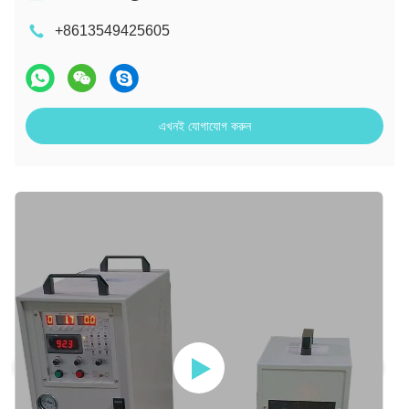
+8613549425605
এখনই যোগাযোগ করুন