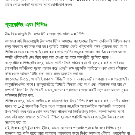
হিটার পেতে এখনই আমাদের সাথে যোগাযোগ করুন.
প্যাকেজিং এবং শিপিংঃ
উচ্চ ফ্রিকোয়েন্সি ইন্ডাকশন হিটার জন্য প্যাকেজিং এবং শিপিং
আমাদের হাই ফ্রিকোয়েন্সি ইন্ডাকশন হিটার আমাদের গ্রাহকদের নিরাপদ ডেলিভারি নিশ্চিত করার
জন্য সাবধানে প্যাকেজ করা হয়।প্রতিটি ইউনিট একটি শক্তিশালী বাক্সে প্যাকেজ করা হয় যা
শিপিংয়ের সময় কোনও ক্ষতি রোধ করার জন্য প্রতিরক্ষামূলক ফোয়ারা প্যাডিংয়ের সাথেতারপর
বাক্সটি শক্তিশালী টেপ দিয়ে বন্ধ করে দেওয়া হয় যাতে সামগ্রীটি সুরক্ষিত থাকে।
আন্তর্জাতিক শিপমেন্টের জন্য, আমরা কাস্টম তৈরি কাঠের ক্যাসেট ব্যবহার করি যা পরিবহন
চলাকালীন অতিরিক্ত সুরক্ষা প্রদান করে।ক্রেট রুক্ষ হ্যান্ডলিং প্রতিরোধ এবং কোন বহিরাগত
ক্ষতি থেকে আনয়ন হিটার রক্ষা করার জন্য ডিজাইন করা হয়.
প্যাকেজের ভিতরে, আপনি ইনডাকশন হিটারটি পাবেন, ব্যবহারকারীর ম্যানুয়াল এবং প্রয়োজনীয়
আনুষাঙ্গিকগুলির সাথে। ম্যানুয়ালটিতে হিটারটি কীভাবে সেট আপ এবং পরিচালনা করা যায় সে
সম্পর্কে বিস্তারিত নির্দেশাবলী রয়েছে,আমাদের গ্রাহকদের জন্য একটি মসৃণ এবং ঝামেলা মুক্ত
অভিজ্ঞতা নিশ্চিত করা.
শিপিংয়ের জন্য, আমরা দেশীয় এবং আন্তর্জাতিক উভয় শিপিং বিকল্প অফার করি। দেশীয় আদেশ
সাধারণত 1-2 ব্যবসায়িক দিনের মধ্যে পাঠানো হয়,যদিও আন্তর্জাতিক অর্ডারগুলি গন্তব্যের
উপর নির্ভর করে আরও বেশি সময় নিতে পারেআমরা নির্ভরযোগ্য শিপিং কোম্পানিগুলির সাথে
কাজ করি যাতে সময়মত ডেলিভারি নিশ্চিত হয় এবং প্রতিটি অর্ডারের জন্য ট্র্যাকিংয়ের তথ্য
সরবরাহ করা হয়।
হাই ফ্রিকোয়েন্সি ইন্ডাকশন হিটারে, আমরা আমাদের পণ্যগুলি প্যাকেজিং এবং শিপিংয়ে খুব
যত্নবান হয়ে থাকি যাতে তারা আমাদের গ্রাহকদের কাছে নিখুঁত অবস্থায় পৌঁছায়।প্যাকেজিং বা