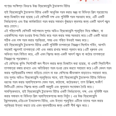
পণ্যের সংক্ষিপ্ত বিবরণঃ উচ্চ ফ্রিকোয়েন্সি ইন্ডাকশন হিটার
হাই ফ্রিকোয়েন্সি ইন্ডাকশন হিটার একটি আধুনিক গরম করার যন্ত্র যা বিভিন্ন শিল্প প্রয়োগের
জন্য ডিজাইন করা হয়েছে।এই মেশিনটি দক্ষ এবং সুনির্দিষ্ট গরম সরবরাহ করে, এটি একটি
নির্ভরযোগ্য এবং উচ্চ কার্যকারিতা গরম করার সমাধান খুঁজছেন ব্যবসার জন্য একটি আদর্শ পছন্দ
করে তোলে।
এই শক্তিশালী মেশিনটি সর্বশেষতম সুপার অডিও ফ্রিকোয়েন্সি প্রযুক্তি দিয়ে সজ্জিত, যা
ওয়ার্কপিসের গরম হওয়ার উপর নির্ভর করে গরম করার সময় সরবরাহ করে।এটি একটি আরো
সঠিক এবং দক্ষ গরম করার প্রক্রিয়া, সময় এবং শক্তি উভয়ই সঞ্চয় করে।
হাই ফ্রিকোয়েন্সি ইন্ডাকশন হিটার একটি সুনির্দিষ্ট তাপমাত্রা নিয়ন্ত্রণ সিস্টেম গর্বিত, আপনি
সহজেই পছন্দসই তাপমাত্রা সেট এবং বজায় রাখার ক্ষমতা প্রদান করে।এটি ধ্রুবক এবং
অভিন্ন গরম নিশ্চিত করে, এটি এমন শিল্পের জন্য একটি আদর্শ পছন্দ যা কঠোর তাপমাত্রা
নিয়ন্ত্রণের প্রয়োজন।
এই মেশিনের কুলিং সিস্টেমটি জল শীতল করার জন্য ডিজাইন করা হয়েছে, যা একটি স্থিতিশীল
তাপমাত্রা বজায় রাখতে এবং অতিরিক্ত গরম হওয়া রোধ করতে সহায়তা করে।এটি কেবল গরম
করার প্রক্রিয়াটির দক্ষতা বাড়িয়ে তোলে না বরং মেশিনের জীবনকাল বাড়াতেও সহায়তা করে.
তার সুপার অডিও ফ্রিকোয়েন্সি প্রযুক্তির সাথে, হাই ফ্রিকোয়েন্সি ইন্ডাকশন হিটার বিভিন্ন
ধরনের গরম করার অ্যাপ্লিকেশন যেমন গরম, কাঠামো, কঠোরকরণ, তাপ চিকিত্সা,সংকীর্ণ
ফিটিংএটি কোনও শিল্পের জন্য একটি বহুমুখী এবং মূল্যবান সংযোজন তৈরি করে।
সামগ্রিকভাবে, হাই ফ্রিকোয়েন্সি ইন্ডাকশন হিটার একটি নির্ভরযোগ্য, দক্ষ, এবং সুনির্দিষ্ট গরম
করার সমাধান যা বিভিন্ন শিল্প অ্যাপ্লিকেশনের জন্য নিখুঁত। এর উচ্চ ফ্রিকোয়েন্সি
ট্রান্সফরমার,এইচএফ ইনডাকশন হিটার, এবং উন্নত প্রযুক্তি এটিকে তাদের গরম করার
প্রক্রিয়া উন্নত করতে চায় এমন ব্যবসায়ীদের জন্য একটি শীর্ষ পছন্দ করে।