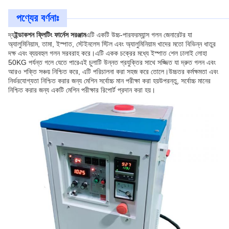
পণ্যের বর্ণনাঃ
দ্য
ইন্ডাকশন ফ্লিটিং ফার্নেস সরঞ্জাম
এটি একটি উচ্চ-পারফরম্যান্স গলন জেনারেটর যা
অ্যালুমিনিয়াম, তামা, ইস্পাত, স্টেইনলেস স্টিল এবং অ্যালুমিনিয়াম খাদের মতো বিভিন্ন ধাতুর
দক্ষ এবং ব্যয়বহুল গলন সরবরাহ করে।এটি একক চক্রের মধ্যে ইস্পাত শেল ঢালাই লোহা
50KG পর্যন্ত গলে যেতে পারেএই চুলাটি উন্নত প্রযুক্তির সাথে সজ্জিত যা দ্রুত গলন এবং
আরও শক্তি সঞ্চয় নিশ্চিত করে, এটি পরিচালনা করা সহজ করে তোলে।উচ্চতর কর্মক্ষমতা এবং
নির্ভরযোগ্যতা নিশ্চিত করার জন্য মেশিন সর্বোচ্চ মান পরীক্ষা করা হয়উপরন্তু, সর্বোচ্চ মানের
নিশ্চিত করার জন্য একটি মেশিন পরীক্ষার রিপোর্ট প্রদান করা হয়।