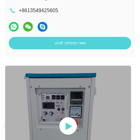
+8613549425605
এখনই যোগাযোগ করুন