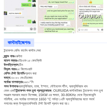
কাস্টমাইজেশনঃ
ইন্ডাকশন মেলিং ফার্নেস কাস্টম সেবা
ব্র্যান্ড নামঃ
ওরুইদা
মডেল নম্বরঃ
এইচএফ-১৫ কেডব্লিউ
উৎপত্তিস্থল:
চীন
বিদ্যুৎ খরচঃ
১৫ কিলোওয়াট
মেশিন টেস্ট রিপোর্টঃ
প্রদান করা
ঘনত্ব:
৩০-৮০ কেএইচজেড
সর্বোচ্চ তাপমাত্রাঃ
১৬৫০°সি
গলন উপাদানঃ
অ্যালুমিনিয়াম, তামা, ইস্পাত, স্টেইনলেস স্টীল, অ্যালুমিনিয়াম খাদ
যেমন একটি
ইন্ডাকশন গলন চুলা প্রস্তুতকারক
, OURUIDA কাস্টমাইজড ইন্ডাকশন গলন চুলা
সরঞ্জাম সরবরাহ করতে বিশেষজ্ঞ, 15KW এর ক্ষমতা, 30-80KHz থেকে ফ্রিকোয়েন্সি
পরিসীমা, এবং সর্বোচ্চ তাপমাত্রা 1650 °C পর্যন্ত।এটি অ্যালুমিনিয়ামের মতো পদার্থ
গলানোর জন্য উপযুক্তমেশিনারি টেস্ট রিপোর্ট প্রদান করা হয়।