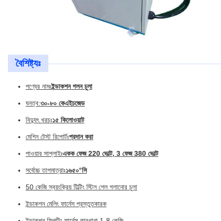
বৈশিষ্ট্যঃ
পণ্যের নামঃ
ইন্ডাকশন গলন চুলা
ঘনত্ব:
৩০-৮০ কেএইচজেড
বিদ্যুৎ খরচঃ
১৫ কিলোওয়াট
মেশিন টেস্ট রিপোর্টঃ
প্রদান করা
পাওয়ার সাপ্লাইঃ
একক ফেজ 220 ভোল্ট, 3 ফেজ 380 ভোল্ট
সর্বোচ্চ তাপমাত্রাঃ
১৬৫০°সি
50 কেজি স্বয়ংক্রিয় টিল্টিং স্টিল শেল গলানোর চুলা
ইন্ডাকশন মেলিং ফার্নেস প্রস্তুতকারক
ইন্ডাকশন ফ্লিটিং ফার্নেস কারখানা 1-8 কেজি