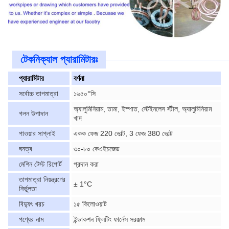
টেকনিক্যাল প্যারামিটারঃ
প্যারামিটার
বর্ণনা
সর্বোচ্চ তাপমাত্রা
১৬৫০°সি
অ্যালুমিনিয়াম, তামা, ইস্পাত, স্টেইনলেস স্টীল, অ্যালুমিনিয়াম
গলন উপাদান
খাদ
পাওয়ার সাপ্লাই
একক ফেজ 220 ভোল্ট, 3 ফেজ 380 ভোল্ট
ঘনত্ব
৩০-৮০ কেএইচজেড
মেশিন টেস্ট রিপোর্ট
প্রদান করা
তাপমাত্রা নিয়ন্ত্রণের
± 1°C
নির্ভুলতা
বিদ্যুৎ খরচ
১৫ কিলোওয়াট
পণ্যের নাম
ইন্ডাকশন ফ্লিটিং ফার্নেস সরঞ্জাম