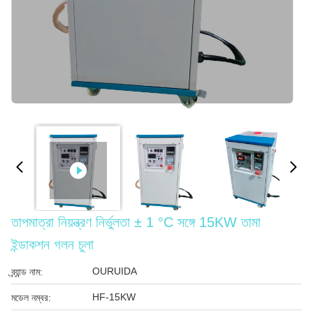
তাপমাত্রা নিয়ন্ত্রণ নির্ভুলতা ± 1 °C সঙ্গে 15KW তামা
ইন্ডাকশন গলন চুলা
OURUIDA
ব্র্যান্ড নাম:
HF-15KW
মডেল নম্বর: