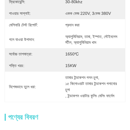
ফ্রিকোয়েন্সি:
30-80khz
পাওয়ার সাপ্লাই:
একক ফেজ 220V, 3ফেজ 380V
মেশিনারি টেস্ট রিপোর্ট:
প্রদান করা
অ্যালুমিনিয়াম, তামা, ইস্পাত, স্টেইনলেস 
গলে যাওয়া উপাদান:
স্টীল, অ্যালুমিনিয়াম খাদ
সর্বোচ্চ তাপমাত্রা:
1650℃
শক্তি খরচ:
15KW
তামার ইন্ডাকশন গলন চুলা
, 
১৫ কিলোওয়াট তামার ইন্ডাকশন গলানোর 
বিশেষভাবে তুলে ধরা:
চুলা
, 
ইন্ডাকশন ওয়াটার কুলিং মেলিং ফার্নেস
পণ্যের বিবরণ