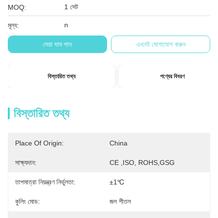
1 সেট
MOQ:
n
মূল্য:
সেরা দাম পান
এখনই যোগাযোগ করুন
বিস্তারিত তথ্য
পণ্যের বিবরণ
বিস্তারিত তথ্য
Place Of Origin:
China
সাক্ষ্যদান:
CE ,ISO, ROHS,GSG
তাপমাত্রা নিয়ন্ত্রণ নির্ভুলতা:
±1℃
কুলিং মোড:
জল শীতল