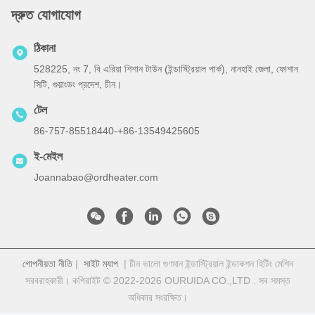
দ্রুত যোগাযোগ
ঠিকানা
528225, নং 7, বি এরিয়া শিশান টাউন (ইন্ডাস্ট্রিয়াল পার্ক), নানহাই জেলা, ফোশান
সিটি, গুয়াংডং প্রদেশ, চীন।
টেল
86-757-85518440-+86-13549425605
ই-মেইল
Joannabao@ordheater.com
গোপনীয়তা নীতি
|
সাইট ম্যাপ
| চীন ভালো গুণমান ইন্ডাস্ট্রিয়াল ইন্ডাকশন হিটিং মেশিন
সরবরাহকারী। কপিরাইট © 2022-2026 OURUIDA CO.,LTD . সব সমস্ত
অধিকার সংরক্ষিত।