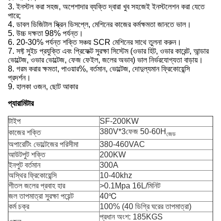
3. ইনস্টল করা সহজ, অপেশাদার ব্যক্তি দ্বারা খুব সহজেই ইনস্টলেশন করা যেতে
পারে;
4. ডাবল ডিজিটাল স্ক্রিন ডিসপ্লে, মেশিনের কাজের কর্মক্ষমতা জানতে ভাল।
5. উচ্চ দক্ষতা 98% পর্যন্ত।
6. 20-30% পর্যন্ত শক্তি সঞ্চয় SCR মেশিনের সাথে তুলনা করুন।
7. সফ্ট সুইচ প্রযুক্তি এবং প্রিফেক্ট সুরক্ষা সিস্টেম (ওভার হিট, ওভার কারেন্ট, আন্ডার
ভোল্টেজ, ওভার ভোল্টেজ, ফেজ ফেইল, জলের অভাব) ভাল নির্ভরযোগ্যতা বাড়ায়।
8. গরম করার ক্ষমতা, পাওয়ার%, বর্তমান, ভোল্টেজ, দোদুল্যমান ফ্রিকোয়েন্সি
প্রদর্শন।
9. হালকা ওজন, ছোট আকার
প্যারামিটার
টাইপ
SF-200KW
380V*3ফেজ 50-60H
কাজের শক্তি
জেড
অপারেটিং ভোল্টেজের পরিসীমা
380-460VAC
আউটপুট শক্তি
200KW
ইনপুট বর্তমান
300A
অস্থির ফ্রিকোয়েন্সি
10-40khz
শীতল জলের প্রবাহ হার
>0.1Mpa 16L/মিনিট
জল তাপমাত্রা সুরক্ষা পয়েন্ট
40℃
কর্ম চক্র
100% (40 ডিগ্রি ঘরের তাপমাত্রা)
প্রধান অংশ: 185KGS