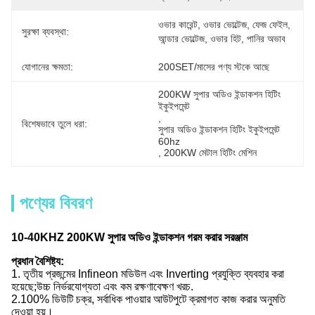
ওভার কারেন্ট, ওভার ভোল্টেজ, ফেজ ফেইল, 
সুরক্ষা ব্যবস্থা:
আন্ডার ভোল্টেজ, ওভার হিট, পানির অভাব
যোগানের ক্ষমতা:
200SET/মাসের পণ্য স্টকে আছে
200KW সুপার অডিও ইন্ডাকশন হিটিং 
ইকুইপমেন্ট
, 
বিশেষভাবে তুলে ধরা:
সুপার অডিও ইন্ডাকশন হিটিং ইকুইপমেন্ট 
60hz
, 
200KW মেটাল হিটিং মেশিন
পণ্যের বিবরণ
10-40KHZ 200KW সুপার অডিও ইন্ডাকশন গরম করার সরঞ্জাম
প্রধান বৈশিষ্ট্য:
1. তৃতীয় প্রজন্মের Infineon মডিউল এবং Inverting প্রযুক্তি ব্যবহার করা
হয়েছে;উচ্চ নির্ভরযোগ্যতা এবং কম রক্ষণাবেক্ষণ খরচ.
2.100% ডিউটি ​​চক্র, সর্বাধিক পাওয়ার আউটপুটে ক্রমাগত কাজ করার অনুমতি
দেওয়া হয়।