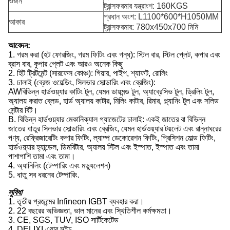
ওজন
ট্রান্সফরমার যন্ত্রাংশ: 160KGS
প্রধান অংশ: L1100*600*H1050MM
আকার
ট্রান্সফরমার: 780x450x700 মিমি
আবেদন:
1. গরম করা (হট ফোরজিং, গরম ফিটিং এবং গন্ধ): স্টিল বার, স্টিল প্লেট, কপার এবং
ব্রাস বার, কুপার প্লেট এবং আরও অনেক কিছু
2. হিট ট্রিটমেন্ট (সারফেস কোঞ্চ): গিয়ার, পাইপ, শ্যাফট, রোলিং
3. ঢালাই (ব্রেজ ওয়েল্ডিং, সিলভার সোল্ডারিং এবং ব্রেজিং):
AW
বিভিন্ন হার্ডওয়্যার কাটিং টুল, যেমন ডায়মন্ড টুল, অ্যাব্রেসিভ টুল, ড্রিলিং টুল,
অ্যালয় করাত ব্লেড, হার্ড অ্যালয় কাটার, মিলিং কাটার, রিমার, প্ল্যানিং টুল এবং সলিড
সেন্টার বিট।
B. বিভিন্ন হার্ডওয়্যার মেকানিক্যাল গ্যাজেটের ঢালাই: একই জাতের বা বিভিন্ন
জাতের ধাতুর সিলভার সোল্ডারিং এবং ব্রেজিং, যেমন হার্ডওয়্যার টয়লেট এবং রান্নাঘরের
পণ্য, রেফ্রিজারেটিং কপার ফিটিং, ল্যাম্প ডেকোরেশন ফিটিং, প্রিসিশন মোল্ড ফিটিং,
হার্ডওয়্যার হ্যান্ডেল, ডিমবিটার, অ্যালয় স্টিল এবং ইস্পাত, ইস্পাত এবং তামা
পাশাপাশি তামা এবং তামা।
4. অ্যানিলিং (টেম্পারিং এবং মড্যুলেশন)
5. ধাতু সব ধরনের টেম্পারিং.
সুবিধা
1. তৃতীয় প্রজন্মের Infineon IGBT ব্যবহার করা।
2. 22 বছরের অভিজ্ঞতা, ভাল মানের এবং স্থিতিশীল কর্মক্ষমতা।
3. CE, SGS, TUV, ISO সার্টিকেটেড
4. DELIXI এয়ার সুইচ