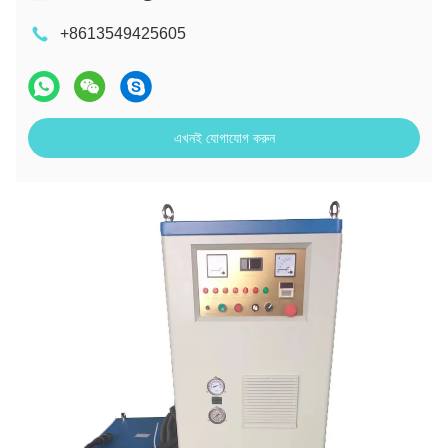
+8613549425605
এখনই যোগাযোগ করুন