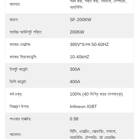
গরম করা, শক্ত করা, নিভানো, টেম্পারিং, 
ব্যবহার:
অ্যানিলিং
মডেল:
SF-200KW
সর্বোচ্চ আউটপুট শক্তি:
200KW
কাজের ভোল্টেজ:
380V*3ফেজ 50-60HZ
কাজের ফ্রিকোয়েন্সি:
10-40kHZ
ইনপুট কারেন্ট:
300A
ডিসি কারেন্ট:
400A
কর্ম চক্র:
100% (40 ডিগ্রি ঘরের তাপমাত্রা)
নিয়ন্ত্রণ উপায়:
Infineon IGBT
পাওয়ার ফ্যাক্টর:
0.98
হিটিং, ওয়েল্ডিং, সোল্ডারিং, গলানো, 
আবেদন:
অ্যানিলিং, টেম্পারিং, হট ফোরজিং