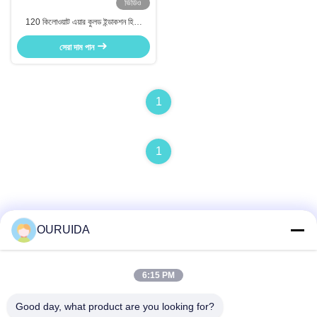
ভিডিও
120 কিলোওয়াট এয়ার কুলড ইন্ডাকশন হিটিং
মেশিন, শিল্পক্ষেত্রে ওয়েল্ডিংয়ের আগে প্রি-
সেরা দাম পান
হিটিংয়ের জন্য
1
1
OURUIDA
দ্রুত যোগাযোগ
6:15 PM
Good day, what product are you looking for?
ঠিকানা