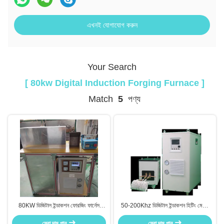
এখনই যোগাযোগ করুন
Your Search
[ 80kw Digital Induction Forging Furnace ]
Match
5
পণ্য
80KW ডিজিটাল ইন্ডাকশন ফোরজিং ফার্নেস
50-200Khz ডিজিটাল ইন্ডাকশন হিটিং মেশিন
ইন্ডাকশন হিট ট্রিটমেন্ট মেশিন হট ফোরজিংয়ের
80KW ইন্ডাকশন কোয়েঞ্চিং ইকুইপমেন্ট
সেরা দাম পান
জন্য
সেরা দাম পান