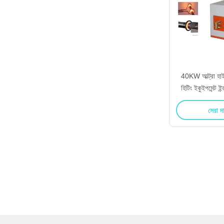
40KW আল্ট্রা হাই ফ
হিটিং ইকুইপমেন্ট ই
সেরা দ