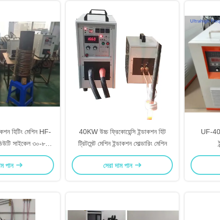
াকশন হিটিং মেশিন HF-
40KW উচ্চ ফ্রিকোয়েন্সি ইন্ডাকশন হিট
UF-40KW
টি ​​সাইকেল ৩০-৮০
ট্রিটমেন্ট মেশিন ইন্ডাকশন সোল্ডারিং মেশিন
েন্সি এবং সিই সার্টিফাইড
াম পান
সেরা দাম পান