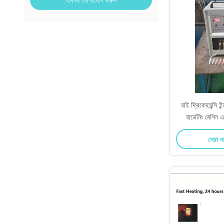
এখনই যোগাযোগ করুন
হাই ফ্রিকোয়েন্সি ই
হার্ডেনিং মেশি
সেরা দ