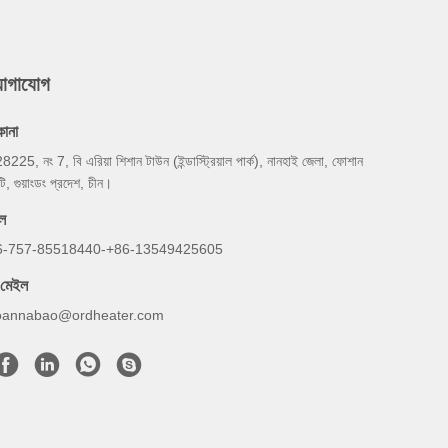
যোগাযোগ
কানা
8225, নং 7, বি এরিয়া শিশান টাউন (ইন্ডাস্ট্রিয়াল পার্ক), নানহাই জেলা, ফোশান
টি, গুয়াংডং প্রদেশ, চীন।
ল
6-757-85518440-+86-13549425605
-মেইল
oannabao@ordheater.com