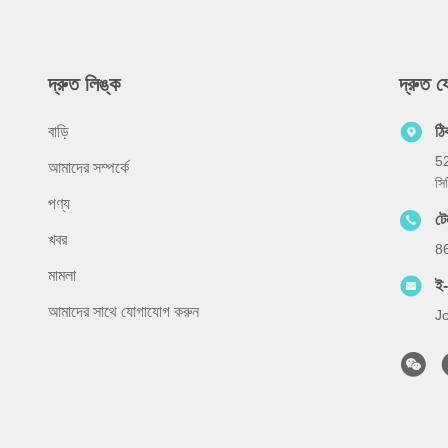
দ্রুত লিঙ্ক
দ্রুত 
বাড়ি
ঠি
52
আমাদের সম্পর্কে
সি
পণ্য
টে
খবর
8
মামলা
ই
আমাদের সাথে যোগাযোগ করুন
J