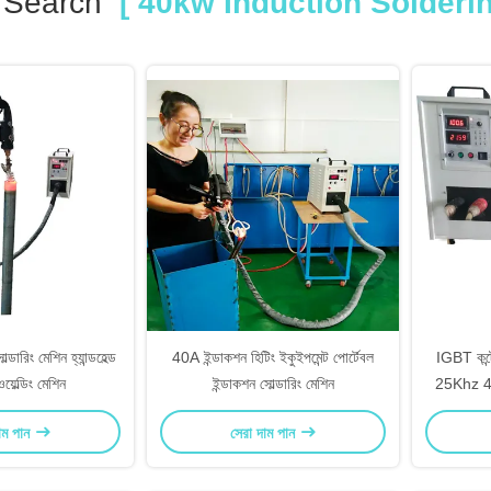
 Search
[ 40kw Induction Solderi
ারিং মেশিন হ্যান্ডহেল্ড
40A ইন্ডাকশন হিটিং ইকুইপমেন্ট পোর্টেবল
IGBT কন্ট
য়েল্ডিং মেশিন
ইন্ডাকশন সোল্ডারিং মেশিন
25Khz 40
াম পান
সেরা দাম পান