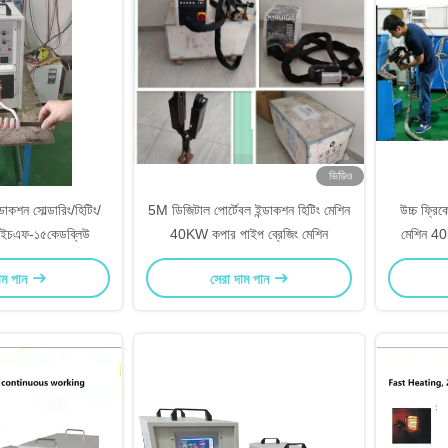
ভিডিও
ন্ডাকশন সোল্ডারিং/হিটিং/
5M ডিজিটাল পোর্টেবল ইন্ডাকশন হিটিং মেশিন
উচ্চ ফ্রিকো
ন এইচএফ-১৫কেডব্লিউ
40KW কপার পাইপ ব্রেজিং মেশিন
মেশিন 40k
াম পান
সেরা দাম পান