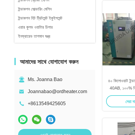
ইন্ডাকশন ব্রেজিং মেশিন
ইন্ডাকশন সোল্ডারিং মেশিন
ইন্ডাকশন হিট ট্রিটমেন্ট ইকুইপমেন্ট
এয়ার কুলড ওয়াটার চিলার
ইনফ্রারেড তাপমান যন্ত্র
আমাদের সাথে যোগাযোগ করুন
Ms. Joanna Bao
৪০ কিলোওয়াট ইন্ড
40AB, ১০০% ডিউ
Joannabao@ordheater.com
কিলোহার্টজ ফ্রিকোয়
সেরা দ
+8613549425605